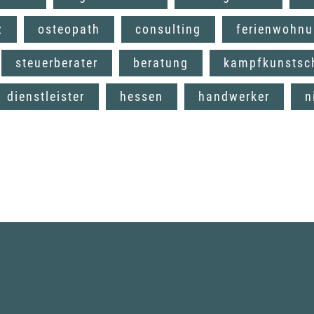
z
osteopath
consulting
ferienwohn
steuerberater
beratung
kampfkunstsc
dienstleister
hessen
handwerker
n