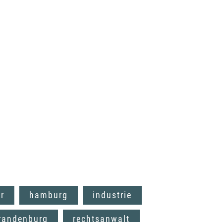
er
hamburg
industrie
randenburg
rechtsanwalt