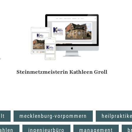
Steinmetzmeisterin Kathleen Groll
lt
mecklenburg-vorpommern
heilpraktik
ahlen
ingenieurbüro
management
b