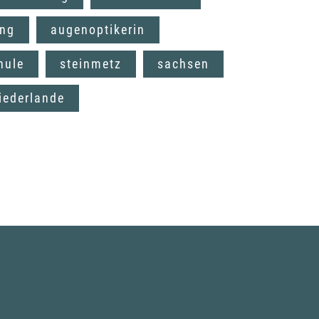
ung
augenoptikerin
hule
steinmetz
sachsen
iederlande