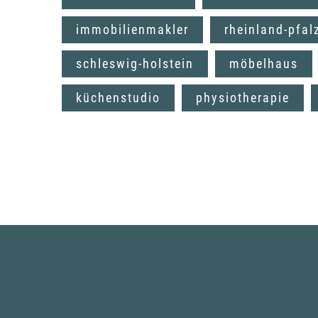
immobilienmakler
rheinland-pfal
schleswig-holstein
möbelhaus
küchenstudio
physiotherapie