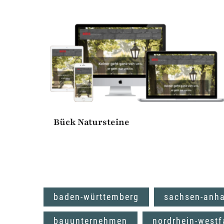
Bück Natursteine
baden-württemberg
sachsen-anha
bauunternehmen
nordrhein-westf