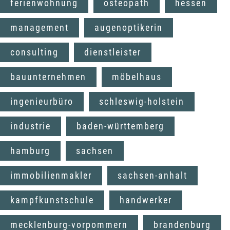
ferienwohnung
osteopath
hessen
management
augenoptikerin
consulting
dienstleister
bauunternehmen
möbelhaus
ingenieurbüro
schleswig-holstein
industrie
baden-württemberg
hamburg
sachsen
immobilienmakler
sachsen-anhalt
kampfkunstschule
handwerker
mecklenburg-vorpommern
brandenburg