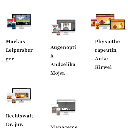
Markus
Physiothe
Augenopti
Leipersber
rapeutin
k
ger
Anke
Andzelika
Kirwel
Mojsa
Rechtswalt
Osteopathi
Dr. jur.
Manageme