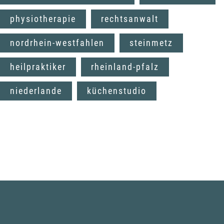
physiotherapie
rechtsanwalt
nordrhein-westfahlen
steinmetz
heilpraktiker
rheinland-pfalz
niederlande
küchenstudio