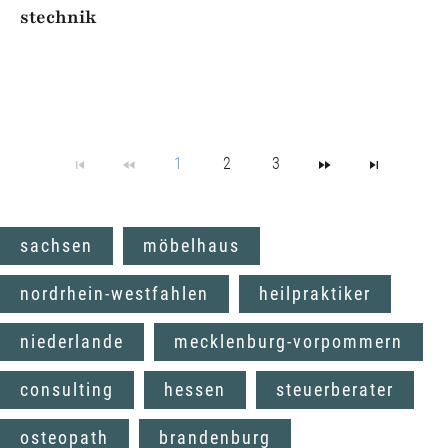
stechnik
1
2
3
sachsen
möbelhaus
nordrhein-westfahlen
heilpraktiker
niederlande
mecklenburg-vorpommern
consulting
hessen
steuerberater
osteopath
brandenburg