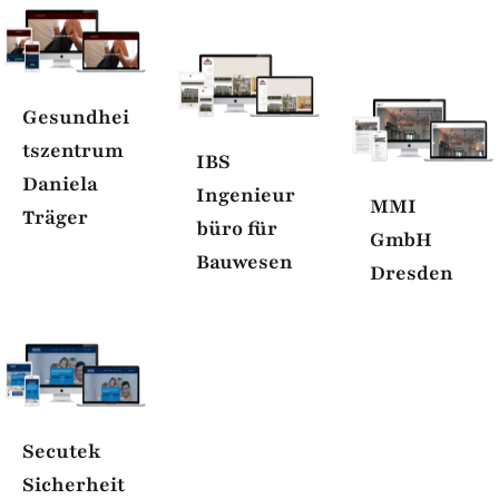
Gesundhei
tszentrum
IBS
Daniela
SAPU
Ingenieur
MMI
Träger
GmbH
büro für
GmbH
Bauwesen
Dresden
Möbelhaus
Secutek
Andreas
Sicherheit
Kuck