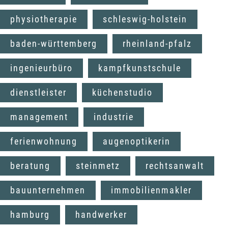
physiotherapie
schleswig-holstein
baden-württemberg
rheinland-pfalz
ingenieurbüro
kampfkunstschule
dienstleister
küchenstudio
management
industrie
ferienwohnung
augenoptikerin
beratung
steinmetz
rechtsanwalt
bauunternehmen
immobilienmakler
hamburg
handwerker